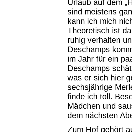
Urlaub auf dem „H
sind meistens gan
kann ich mich nic
Theoretisch ist d
ruhig verhalten un
Deschamps kommen
im Jahr für ein p
Deschamps schätzt
was er sich hier g
sechsjährige Merle
finde ich toll. Be
Mädchen und saus
dem nächsten Abe
Zum Hof gehört au