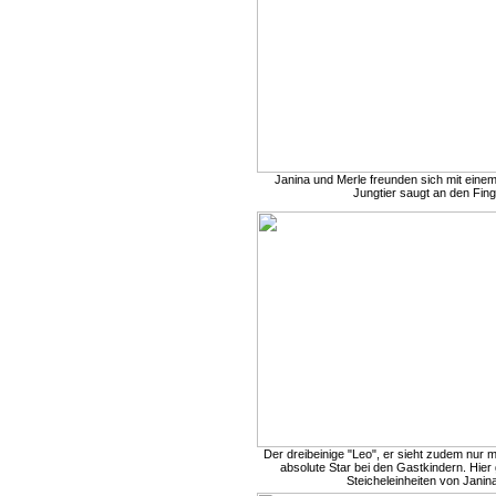
Janina und Merle freunden sich mit eine
Jungtier saugt an den Fin
Der dreibeinige "Leo", er sieht zudem nur mi
absolute Star bei den Gastkindern. Hier 
Steicheleinheiten von Janina