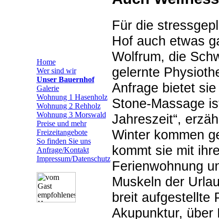
Für die stressgep
Hof auch etwas g
Wolfrum, die Schwi
Home
gelernte Physioth
Wer sind wir
Unser Bauernhof
Anfrage bietet si
Galerie
Wohnung 1 Hasenholz
Stone-Massage ist
Wohnung 2 Rehholz
Wohnung 3 Morswald
Jahreszeit“, erzäh
Preise und mehr
Winter kommen ge
Freizeitangebote
So finden Sie uns
kommt sie mit ihr
Anfrage/Kontakt
Impressum/Datenschutz
Ferienwohnung un
Muskeln der Urlau
breit aufgestellte
Akupunktur, über 